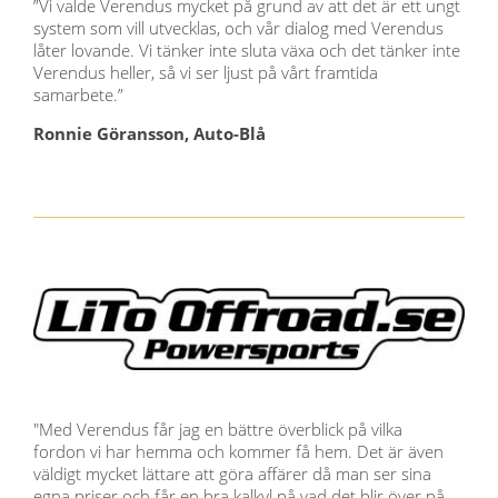
”Vi valde Verendus mycket på grund av att det är ett ungt
system som vill utvecklas, och vår dialog med Verendus
låter lovande. Vi tänker inte sluta växa och det tänker inte
Verendus heller, så vi ser ljust på vårt framtida
samarbete.”
Ronnie Göransson, Auto-Blå
"Med Verendus får jag en bättre överblick på vilka
fordon vi har hemma och kommer få hem. Det är även
väldigt mycket lättare att göra affärer då man ser sina
egna priser och får en bra kalkyl på vad det blir över på