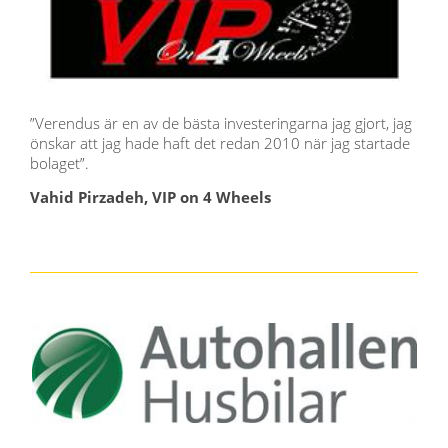
”Verendus är en av de bästa investeringarna jag gjort, jag
önskar att jag hade haft det redan 2010 när jag startade
bolaget”.
Vahid Pirzadeh, VIP on 4 Wheels