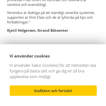
sömlöst och översiktligt.
Verendus är duktiga på att ständigt utveckla systemet,
supporten är
First Class
och de är lyhörda på tips och
förbättringar."
Kjetil Holgersen, Strand Båtsenter
Vi använder cookies
Vi använder kakor (cookies) för att hemsidan ska
fungera på bästa sätt och ge dig en så bra
upplevelse som möjligt.
Godkänn och fortsätt
"Med tjänsterna som Verendus och Empori
levererar har vi en helhetslösning som är enkel att
jobba med och gör det möjligt att presentera oss