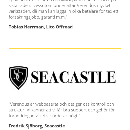
sista raden. Dessutom underlättar Verendus mycket i
verkstaden, då man kan lägga in olika betalare för tex ett
försäkringsjobb, garanti m.m."
Tobias Herrman, Lito Offroad
"Verendus är w
ebbaserat och det ger oss kontroll och
struktur. Vi känner att vi får bra support och gehör för
förändringar, vilket vi värderar högt."
Fredrik Sjöborg, Seacastle